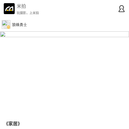
米拍
玩摄影，上米拍
狼蛛勇士
《家居》