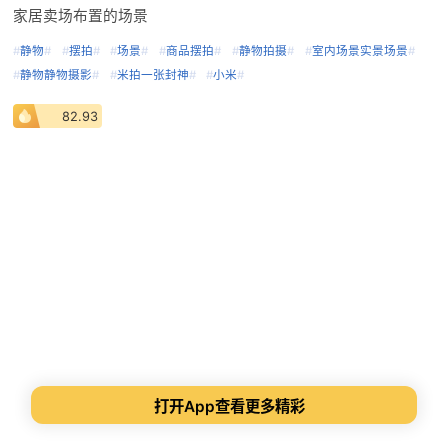
家居卖场布置的场景
#
静物
#
#
摆拍
#
#
场景
#
#
商品摆拍
#
#
静物拍摄
#
#
室内场景实景场景
#
#
静物静物摄影
#
#
米拍一张封神
#
#
小米
#
82.93
打开App查看更多精彩