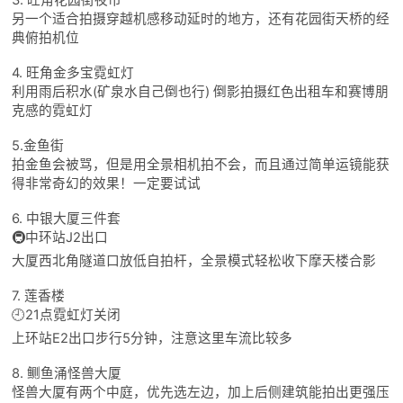
3. 旺角花园街夜市
另一个适合拍摄穿越机感移动延时的地方，还有花园街天桥的经
典俯拍机位
4. 旺角金多宝霓虹灯
利用雨后积水(矿泉水自己倒也行) 倒影拍摄红色出租车和赛博朋
克感的霓虹灯
5.金鱼街
拍金鱼会被骂，但是用全景相机拍不会，而且通过简单运镜能获
得非常奇幻的效果！一定要试试
6. 中银大厦三件套
🚇中环站J2出口
大厦西北角隧道口放低自拍杆，全景模式轻松收下摩天楼合影
7. 莲香楼
🕘21点霓虹灯关闭
上环站E2出口步行5分钟，注意这里车流比较多
8. 鲗鱼涌怪兽大厦
怪兽大厦有两个中庭，优先选左边，加上后侧建筑能拍出更强压