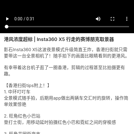
港风浓度超标 | Insta360 X5 行走的赛博朋克取景器
影石Insta360 X5这波夜景模式升级简直王炸，香港扫街就只需
要带这一台全景相机了！随手拍下的画面比眼睛看到的更港风。
有幸带着这台机子逛了一圈香港，剪辑的过程甚至比拍摄更有
趣。
【香港扫街tips附上！】
1. 中环叮叮车
全景模式随手拍，后期用app做出两辆车交汇时的旋转，操作简
单效果惊艳
2. 旺角红色小巴站
登打士街，用移动延时拍摄红色小巴和霓虹之间的穿梭感