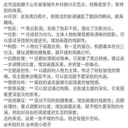
此作品拍摄于山东省邹城市乡村振兴示范点，经典老房子，有特
别的味道。
AI评测：这张黑白照片，用简洁的影调捕捉了跳跃的瞬间，颇具
趣味。
**色彩：** 黑白影调，去除了色彩干扰，强化了光影对比。
**光影：** 光线较为均匀，主体人物和建筑都有清晰的阴影。可
以尝试寻找侧光或逆光，增加画面的戏剧性。
**构图：** 人物位于画面左侧，有一定的留白，构图基本符合三
分法。建议调整拍摄角度，避开或利用路灯杆。
**后期处理：** 后期处理相对简单，只是做了黑白转换。建议进
一步调整对比度，增加画面反差，并修复一些噪点。
**主题原创性：** 以跳跃的人物为主体，传达了轻松愉悦的情
绪。但主题表达略显平淡，可以尝试赋予更深刻的内涵。
**情感共鸣：** 跳跃的姿态能够引起观者的愉悦感。
**思想深度：** 可以尝试通过构图、光影或主题的深化，引发观
者更深层次的思考。
**改进建议：** 尝试不同的拍摄角度，增加画面的戏剧性；后期
处理时，重点调整对比度，增加画面反差，赋予照片更深刻的内
涵，例如对自由的渴望或对生活的探索。
总的来说，这是一张不错的作品，但还有提升空间。
@米拍社长 @米拍小助手