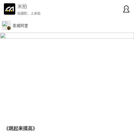
米拍
玩摄影，上米拍
圣城阿里
《跳起来摸高》