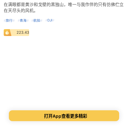
在满眼都是黄沙和戈壁的黑独山，唯一与我作伴的只有仿佛伫立
在天尽头的风机。
#
DJI
#
#
旅行
#
#
青海
#
#
航拍
#
223.43
打开App查看更多精彩