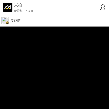
米拍
玩摄影，上米拍
是TZ阿