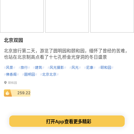
北京双园
北京旅行第二天，游览了圆明园和颐和园，缅怀了曾经的苦难，
也站在北京制高点看了十七孔桥金光穿洞的冬日盛景
#
风景
#
#
旅行
#
#
建筑
#
#
风光摄影
#
#
风光
#
#
尼康
#
#
颐和园
#
#
佛香阁
#
#
圆明园
#
#
北京北京
#
颐和园
259.22
打开App查看更多精彩