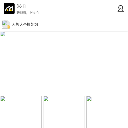
米拍
玩摄影，上米拍
人族大帝柳如烟