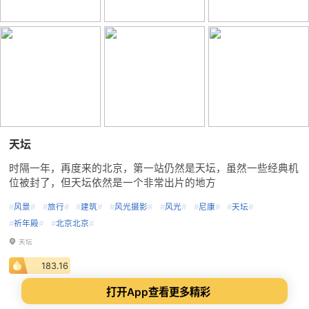
天坛
时隔一年，再度来的北京，第一站仍然是天坛，虽然一些经典机
位被封了，但天坛依然是一个非常出片的地方
#
风景
#
#
旅行
#
#
建筑
#
#
风光摄影
#
#
风光
#
#
尼康
#
#
天坛
#
#
祈年殿
#
#
北京北京
#
天坛
183.16
打开App查看更多精彩