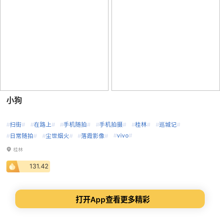
小狗
#
扫街
#
#
在路上
#
#
手机随拍
#
#
手机拍摄
#
#
桂林
#
#
巡城记
#
#
vivo
#
#
日常随拍
#
#
尘世烟火
#
#
落霞影像
#
桂林
131.42
打开App查看更多精彩