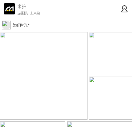
米拍
玩摄影，上米拍
美好时光*