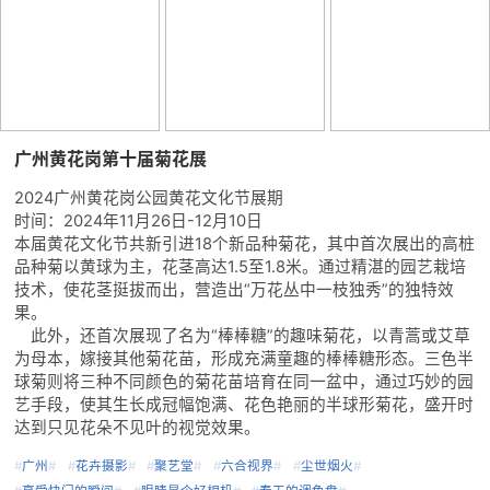
广州黄花岗第十届菊花展
2024广州黄花岗公园黄花文化节展期
时间：2024年11月26日-12月10日
本届黄花文化节共新引进18个新品种菊花，其中首次展出的高桩
品种菊以黄球为主，花茎高达1.5至1.8米。通过精湛的园艺栽培
技术，使花茎挺拔而出，营造出“万花丛中一枝独秀”的独特效
果。
此外，还首次展现了名为“棒棒糖”的趣味菊花，以青蒿或艾草
为母本，嫁接其他菊花苗，形成充满童趣的棒棒糖形态。三色半
球菊则将三种不同颜色的菊花苗培育在同一盆中，通过巧妙的园
艺手段，使其生长成冠幅饱满、花色艳丽的半球形菊花，盛开时
达到只见花朵不见叶的视觉效果。
#
广州
#
#
花卉摄影
#
#
聚艺堂
#
#
六合视界
#
#
尘世烟火
#