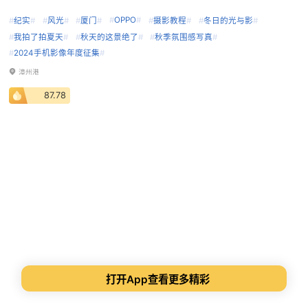
#
OPPO
#
#
纪实
#
#
风光
#
#
厦门
#
#
摄影教程
#
#
冬日的光与影
#
#
我拍了拍夏天
#
#
秋天的这景绝了
#
#
秋季氛围感写真
#
#
2024手机影像年度征集
#
漳州港
87.78
打开App查看更多精彩