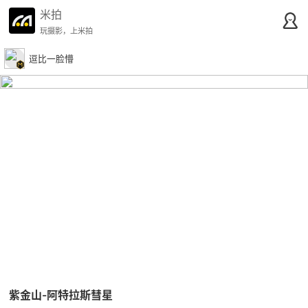
米拍
玩摄影，上米拍
逗比一脸懵
紫金山-阿特拉斯彗星