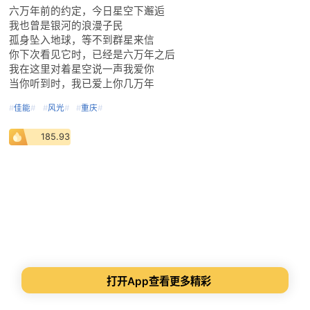
六万年前的约定，今日星空下邂逅
我也曾是银河的浪漫子民
孤身坠入地球，等不到群星来信
你下次看见它时，已经是六万年之后
我在这里对着星空说一声我爱你
当你听到时，我已爱上你几万年
#
佳能
#
#
风光
#
#
重庆
#
185.93
打开App查看更多精彩