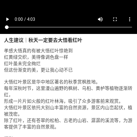
人生建议｜秋天一定要去大悟看红叶
孝感大悟真的有被大悟红叶惊艳到
红黄绿交织，美得像调色盘一样
红叶虽未完全绚烂
但这份渐变的美，更让我心动不已
大悟红叶景区是华中地区著名的秋季赏枫胜地。
每年深秋时节，这里漫山遍野的枫树、乌桕、黄栌等植物逐渐转
红，
形成一片片如火般的红叶林海，吸引了众多游客前来观赏。
大悟红叶景区依托大别山丰富的自然资源，景区内山峦起伏，植
被茂密。
除了红叶，还有苍翠的松柏、古老的山岩、潺潺的溪流等，为游
客提供了丰富的自然景观。