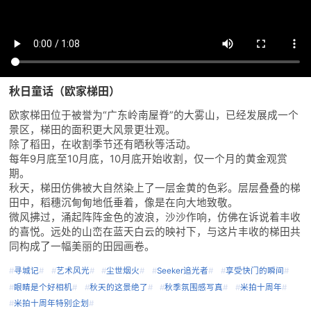
秋日童话（欧家梯田）
欧家梯田位于被誉为“广东岭南屋脊”的大雾山，已经发展成一个
景区，梯田的面积更大风景更壮观。
除了稻田，在收割季节还有晒秋等活动。
每年9月底至10月底，10月底开始收割，仅一个月的黄金观赏
期。
秋天，梯田仿佛被大自然染上了一层金黄的色彩。层层叠叠的梯
田中，稻穗沉甸甸地低垂着，像是在向大地致敬。
微风拂过，涌起阵阵金色的波浪，沙沙作响，仿佛在诉说着丰收
的喜悦。远处的山峦在蓝天白云的映衬下，与这片丰收的梯田共
同构成了一幅美丽的田园画卷。
#
寻城记
#
#
艺术风光
#
#
尘世烟火
#
#
Seeker追光者
#
#
享受快门的瞬间
#
#
眼睛是个好相机
#
#
秋天的这景绝了
#
#
秋季氛围感写真
#
#
米拍十周年
#
#
米拍十周年特别企划
#