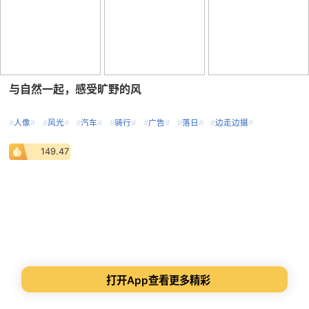
与自然一起，感受旷野的风
#
人像
#
#
风光
#
#
汽车
#
#
骑行
#
#
广告
#
#
落日
#
#
边走边摄
#
149.47
打开App查看更多精彩