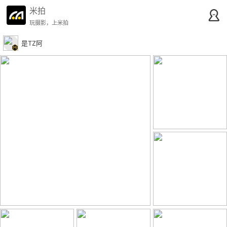
米拍
玩摄影，上米拍
是TZ阿