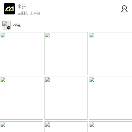
米拍
玩摄影，上米拍
PP崔