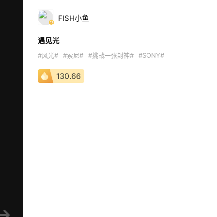
FISH小鱼
遇见光
#风光#
#索尼#
#挑战一张封神#
#SONY#
130.66