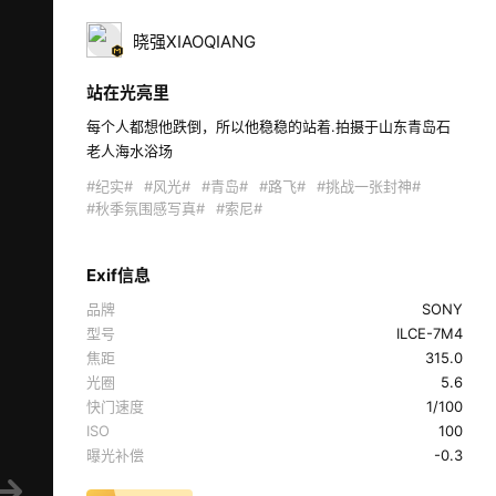
晓强XIAOQIANG
站在光亮里
每个人都想他跌倒，所以他稳稳的站着.拍摄于山东青岛石
老人海水浴场 
#纪实#
#风光#
#青岛#
#路飞#
#挑战一张封神#
#秋季氛围感写真#
#索尼#
Exif信息
品牌
SONY
型号
ILCE-7M4
焦距
315.0
光圈
5.6
快门速度
1/100
ISO
100
曝光补偿
-0.3