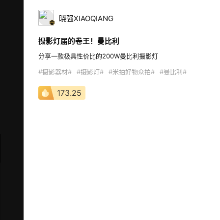
晓强XIAOQIANG
摄影灯届的卷王！曼比利
分享一款极具性价比的200W曼比利摄影灯 
#摄影器材#
#摄影灯#
#米拍好物众拍#
#曼比利#
173.25