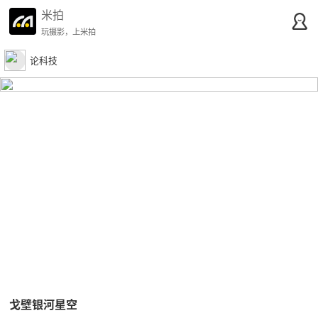
米拍
玩摄影，上米拍
论科技
戈壁银河星空