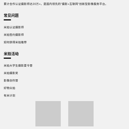
累计合作认证摄影师达20万+，是国内领先的“摄影+互联网”创新型影像服务平台。
常见问题
米拍认证摄影师
米拍签约摄影师
如何获得米拍推荐
米拍活动
米拍大学生摄影夏令营
米拍摄影奖
影像创作营
好物众拍
有米计划