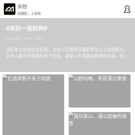
米拍
玩摄影，上米拍
#米拍一张封神#
702万 浏览 | 20.0万 人参与
该标签为米拍官方标签，主持人仅限资深摄影师及以上级别担任​。
主持人需负责审核标签下作品，遵循公平原则加精优质内容。​如有
疑问或建议，可通过官方渠道反馈。感谢支持！