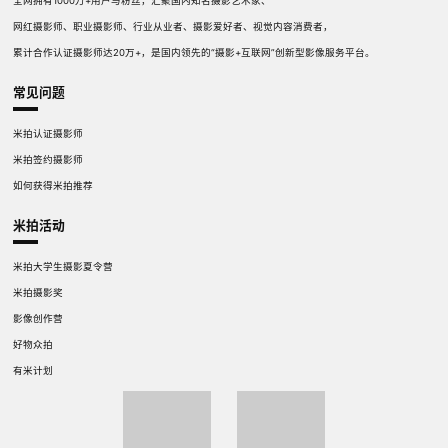
全网拥有1000万+用户与粉丝，汇聚国内知名摄影艺术家、
网红摄影师、职业摄影师、行业从业者、摄影爱好者、视觉内容消费者，
累计合作认证摄影师达20万+，是国内领先的“摄影+互联网”创新型影像服务平台。
常见问题
米拍认证摄影师
米拍签约摄影师
如何获得米拍推荐
米拍活动
米拍大学生摄影夏令营
米拍摄影奖
影像创作营
好物众拍
有米计划