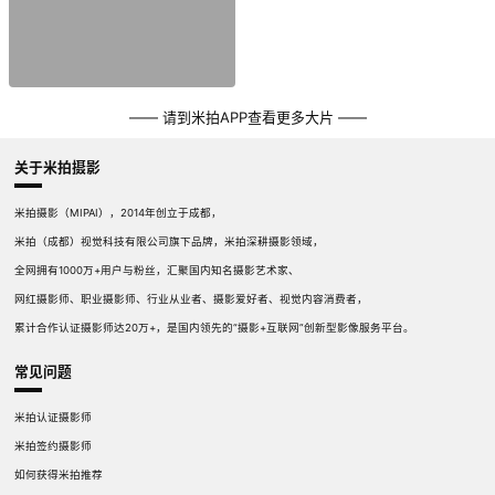
—— 请到米拍APP查看更多大片 ——
关于米拍摄影
米拍摄影（MIPAI），2014年创立于成都，
米拍（成都）视觉科技有限公司旗下品牌，米拍深耕摄影领域，
全网拥有1000万+用户与粉丝，汇聚国内知名摄影艺术家、
网红摄影师、职业摄影师、行业从业者、摄影爱好者、视觉内容消费者，
累计合作认证摄影师达20万+，是国内领先的“摄影+互联网”创新型影像服务平台。
常见问题
米拍认证摄影师
米拍签约摄影师
如何获得米拍推荐