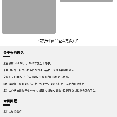
—— 请到米拍APP查看更多大片 ——
关于米拍摄影
米拍摄影（MIPAI），2014年创立于成都，
米拍（成都）视觉科技有限公司旗下品牌，米拍深耕摄影领域，
全网拥有1000万+用户与粉丝，汇聚国内知名摄影艺术家、
网红摄影师、职业摄影师、行业从业者、摄影爱好者、视觉内容消费者，
累计合作认证摄影师达20万+，是国内领先的“摄影+互联网”创新型影像服务平台。
常见问题
米拍认证摄影师