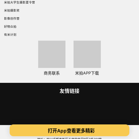
米拍大学生摄影夏令营
米拍摄影奖
影像创作营
好物众拍
有米计划
商务联系
米拍APP下载
友情链接
Copyright 2014-2025 米拍（成都）视觉科技有限公司 版权所有
打开App查看更多精彩
蜀ICP备14015734号
ICP证:川B2-20180306