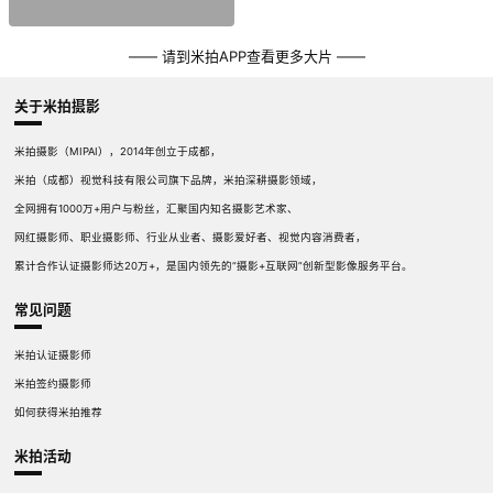
—— 请到米拍APP查看更多大片 ——
关于米拍摄影
米拍摄影（MIPAI），2014年创立于成都，
米拍（成都）视觉科技有限公司旗下品牌，米拍深耕摄影领域，
全网拥有1000万+用户与粉丝，汇聚国内知名摄影艺术家、
网红摄影师、职业摄影师、行业从业者、摄影爱好者、视觉内容消费者，
累计合作认证摄影师达20万+，是国内领先的“摄影+互联网”创新型影像服务平台。
常见问题
米拍认证摄影师
米拍签约摄影师
如何获得米拍推荐
米拍活动