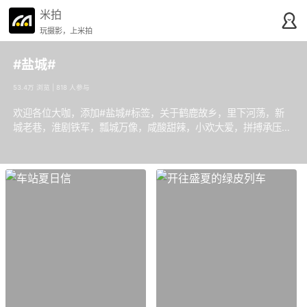
米拍
玩摄影，上米拍
#盐城#
53.4万 浏览 | 818 人参与
欢迎各位大咖，添加#盐城#标签，关于鹤鹿故乡，里下河荡，新
城老巷，淮剧铁军，瓢城万像，咸酸甜辣，小欢大爱，拼搏承压，
逆风绝杀！！！