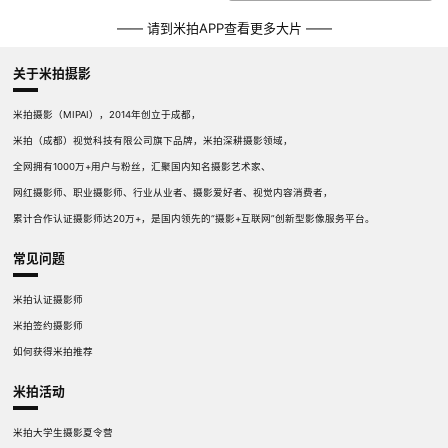
—— 请到米拍APP查看更多大片 ——
关于米拍摄影
米拍摄影（MIPAI），2014年创立于成都，
米拍（成都）视觉科技有限公司旗下品牌，米拍深耕摄影领域，
全网拥有1000万+用户与粉丝，汇聚国内知名摄影艺术家、
网红摄影师、职业摄影师、行业从业者、摄影爱好者、视觉内容消费者，
累计合作认证摄影师达20万+，是国内领先的“摄影+互联网”创新型影像服务平台。
常见问题
米拍认证摄影师
米拍签约摄影师
如何获得米拍推荐
米拍活动
米拍大学生摄影夏令营