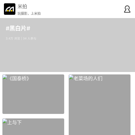
米拍
玩摄影，上米拍
#黑白片#
3.4万 浏览 | 34 人参与