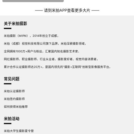
—— 请到米拍APP查看更多大片 ——
关于米拍摄影
米拍摄影（MIPAI），2014年创立于成都，
米拍（成都）视觉科技有限公司旗下品牌，米拍深耕摄影领域，
全网拥有1000万+用户与粉丝，汇聚国内知名摄影艺术家、
网红摄影师、职业摄影师、行业从业者、摄影爱好者、视觉内容消费者，
累计合作认证摄影师达20万+，是国内领先的“摄影+互联网”创新型影像服务平台。
常见问题
米拍认证摄影师
米拍签约摄影师
如何获得米拍推荐
米拍活动
米拍大学生摄影夏令营