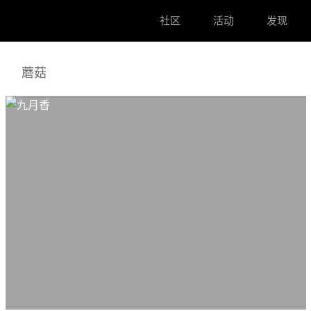
社区
活动
发现
蘑菇