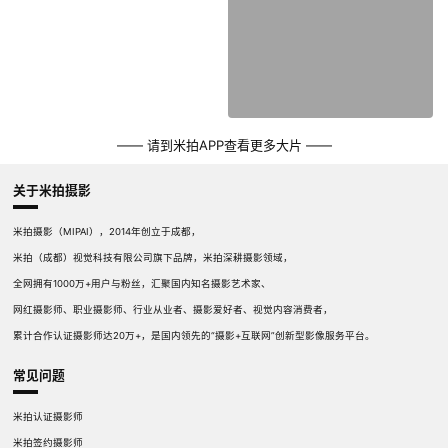
—— 请到米拍APP查看更多大片 ——
关于米拍摄影
米拍摄影（MIPAI），2014年创立于成都，
米拍（成都）视觉科技有限公司旗下品牌，米拍深耕摄影领域，
全网拥有1000万+用户与粉丝，汇聚国内知名摄影艺术家、
网红摄影师、职业摄影师、行业从业者、摄影爱好者、视觉内容消费者，
累计合作认证摄影师达20万+，是国内领先的“摄影+互联网”创新型影像服务平台。
常见问题
米拍认证摄影师
米拍签约摄影师