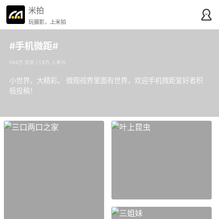
米拍
玩摄影，上米拍
#手机微距#
594万 浏览 | 1.8万 人参与
小世界，大精彩。 微观视界里面有世界，欢迎手机微距爱好者积
极投稿！