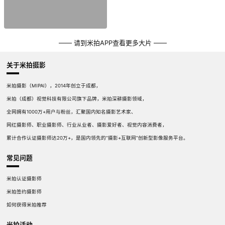
—— 请到米拍APP查看更多大片 ——
关于米拍摄影
米拍摄影（MIPAI），2014年创立于成都，
米拍（成都）视觉科技有限公司旗下品牌，米拍深耕摄影领域，
全网拥有1000万+用户与粉丝，汇聚国内知名摄影艺术家、
网红摄影师、职业摄影师、行业从业者、摄影爱好者、视觉内容消费者，
累计合作认证摄影师达20万+，是国内领先的“摄影+互联网”创新型影像服务平台。
常见问题
米拍认证摄影师
米拍签约摄影师
如何获得米拍推荐
米拍活动