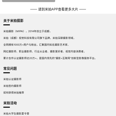
—— 请到米拍APP查看更多大片 ——
关于米拍摄影
米拍摄影（MIPAI），2014年创立于成都，
米拍（成都）视觉科技有限公司旗下品牌，米拍深耕摄影领域，
全网拥有1000万+用户与粉丝，汇聚国内知名摄影艺术家、
网红摄影师、职业摄影师、行业从业者、摄影爱好者、视觉内容消费者，
累计合作认证摄影师达20万+，是国内领先的“摄影+互联网”创新型影像服务平台。
常见问题
米拍认证摄影师
米拍签约摄影师
如何获得米拍推荐
米拍活动
米拍大学生摄影夏令营