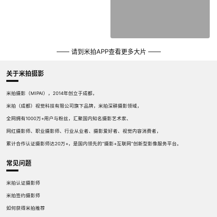
—— 请到米拍APP查看更多大片 ——
关于米拍摄影
米拍摄影（MIPAI），2014年创立于成都，
米拍（成都）视觉科技有限公司旗下品牌，米拍深耕摄影领域，
全网拥有1000万+用户与粉丝，汇聚国内知名摄影艺术家、
网红摄影师、职业摄影师、行业从业者、摄影爱好者、视觉内容消费者，
累计合作认证摄影师达20万+，是国内领先的“摄影+互联网”创新型影像服务平台。
常见问题
米拍认证摄影师
米拍签约摄影师
如何获得米拍推荐