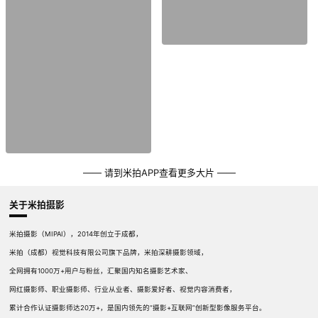
—— 请到米拍APP查看更多大片 ——
关于米拍摄影
米拍摄影（MIPAI），2014年创立于成都，
米拍（成都）视觉科技有限公司旗下品牌，米拍深耕摄影领域，
全网拥有1000万+用户与粉丝，汇聚国内知名摄影艺术家、
网红摄影师、职业摄影师、行业从业者、摄影爱好者、视觉内容消费者，
累计合作认证摄影师达20万+，是国内领先的“摄影+互联网”创新型影像服务平台。