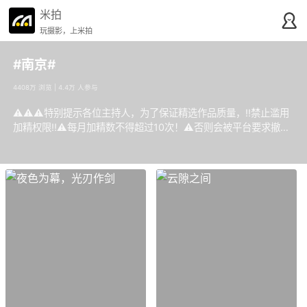
米拍
玩摄影，上米拍
#南京#
4408万 浏览 | 4.4万 人参与
⚠️⚠️⚠️特别提示各位主持人，为了保证精选作品质量，‼️禁止滥用
加精权限‼️⚠️每月加精数不得超过10次！⚠️否则会被平台要求撤
职！‼️明显的一般作品禁止加精！‼️雷同的题材角度照片原则上一般
一律不加精！✅️鼓励给有新意的作品加精！谢谢配合！