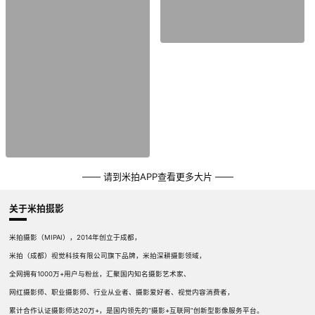
—— 请到米拍APP查看更多大片 ——
关于米拍摄影
米拍摄影（MIPAI），2014年创立于成都，
米拍（成都）视觉科技有限公司旗下品牌，米拍深耕摄影领域，
全网拥有1000万+用户与粉丝，汇聚国内知名摄影艺术家、
网红摄影师、职业摄影师、行业从业者、摄影爱好者、视觉内容消费者，
累计合作认证摄影师达20万+，是国内领先的“摄影+互联网”创新型影像服务平台。