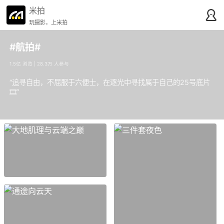
米拍
玩摄影，上米拍
#航拍#
1.5亿 浏览 | 28.3万 人参与
“追寻自由，不屈服于六便士，在逐光中寻找属于自己的25号底片
🎞”