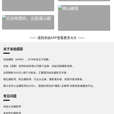
—— 请到米拍APP查看更多大片 ——
关于米拍摄影
米拍摄影（MIPAI），2014年创立于成都，
米拍（成都）视觉科技有限公司旗下品牌，米拍深耕摄影领域，
全网拥有1000万+用户与粉丝，汇聚国内知名摄影艺术家、
网红摄影师、职业摄影师、行业从业者、摄影爱好者、视觉内容消费者，
累计合作认证摄影师达20万+，是国内领先的“摄影+互联网”创新型影像服务平台。
常见问题
米拍认证摄影师
米拍签约摄影师