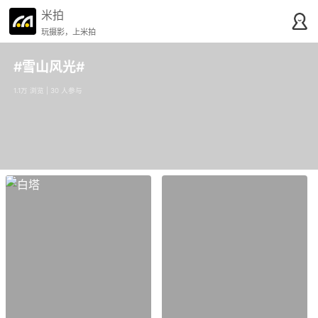
米拍
玩摄影，上米拍
#雪山风光#
1.1万 浏览 | 30 人参与