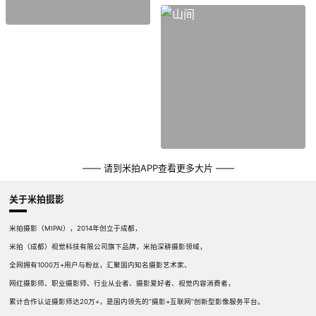
—— 请到米拍APP查看更多大片 ——
关于米拍摄影
米拍摄影（MIPAI），2014年创立于成都，
米拍（成都）视觉科技有限公司旗下品牌，米拍深耕摄影领域，
全网拥有1000万+用户与粉丝，汇聚国内知名摄影艺术家、
网红摄影师、职业摄影师、行业从业者、摄影爱好者、视觉内容消费者，
累计合作认证摄影师达20万+，是国内领先的“摄影+互联网”创新型影像服务平台。