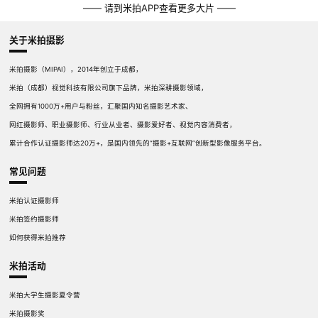
—— 请到米拍APP查看更多大片 ——
关于米拍摄影
米拍摄影（MIPAI），2014年创立于成都，
米拍（成都）视觉科技有限公司旗下品牌，米拍深耕摄影领域，
全网拥有1000万+用户与粉丝，汇聚国内知名摄影艺术家、
网红摄影师、职业摄影师、行业从业者、摄影爱好者、视觉内容消费者，
累计合作认证摄影师达20万+，是国内领先的“摄影+互联网”创新型影像服务平台。
常见问题
米拍认证摄影师
米拍签约摄影师
如何获得米拍推荐
米拍活动
米拍大学生摄影夏令营
米拍摄影奖