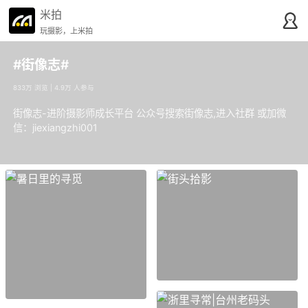
米拍
玩摄影，上米拍
#街像志#
833万 浏览 | 4.9万 人参与
街像志-进阶摄影师成长平台 公众号搜索街像志,进入社群 或加微
信：jiexiangzhi001