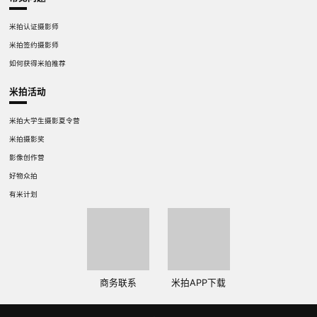
米拍认证摄影师
米拍签约摄影师
如何获得米拍推荐
米拍活动
米拍大学生摄影夏令营
米拍摄影奖
影像创作营
好物众拍
有米计划
商务联系
米拍APP下载