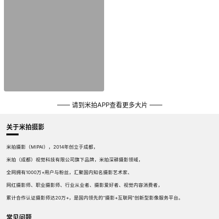
—— 请到米拍APP查看更多大片 ——
关于米拍摄影
米拍摄影（MIPAI），2014年创立于成都，
米拍（成都）视觉科技有限公司旗下品牌，米拍深耕摄影领域，
全网拥有1000万+用户与粉丝，汇聚国内知名摄影艺术家、
网红摄影师、职业摄影师、行业从业者、摄影爱好者、视觉内容消费者，
累计合作认证摄影师达20万+，是国内领先的“摄影+互联网”创新型影像服务平台。
常见问题