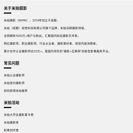
关于米拍摄影
米拍摄影（MIPAI），2014年创立于成都，
米拍（成都）视觉科技有限公司旗下品牌，米拍深耕摄影领域，
全网拥有1000万+用户与粉丝，汇聚国内知名摄影艺术家、
网红摄影师、职业摄影师、行业从业者、摄影爱好者、视觉内容消费者，
累计合作认证摄影师达20万+，是国内领先的“摄影+互联网”创新型影像服务平台。
常见问题
米拍认证摄影师
米拍签约摄影师
如何获得米拍推荐
米拍活动
米拍大学生摄影夏令营
米拍摄影奖
影像创作营