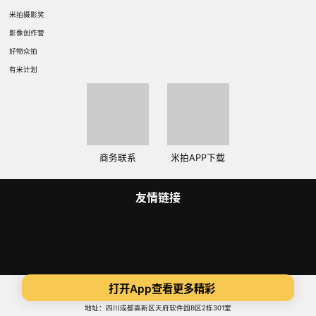
米拍摄影奖
影像创作营
好物众拍
有米计划
商务联系
米拍APP下载
友情链接
Copyright 2014-2025 米拍（成都）视觉科技有限公司 版权所有
打开App查看更多精彩
蜀ICP备14015734号
ICP证:川B2-20180306
地址：四川成都高新区天府软件园B区2栋301室