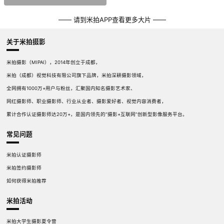
—— 请到米拍APP查看更多大片 ——
关于米拍摄影
米拍摄影（MIPAI），2014年创立于成都，
米拍（成都）视觉科技有限公司旗下品牌，米拍深耕摄影领域，
全网拥有1000万+用户与粉丝，汇聚国内知名摄影艺术家、
网红摄影师、职业摄影师、行业从业者、摄影爱好者、视觉内容消费者，
累计合作认证摄影师达20万+，是国内领先的“摄影+互联网”创新型影像服务平台。
常见问题
米拍认证摄影师
米拍签约摄影师
如何获得米拍推荐
米拍活动
米拍大学生摄影夏令营