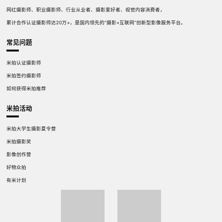
网红摄影师、职业摄影师、行业从业者、摄影爱好者、视觉内容消费者，
累计合作认证摄影师达20万+，是国内领先的“摄影+互联网”创新型影像服务平台。
常见问题
米拍认证摄影师
米拍签约摄影师
如何获得米拍推荐
米拍活动
米拍大学生摄影夏令营
米拍摄影奖
影像创作营
好物众拍
有米计划