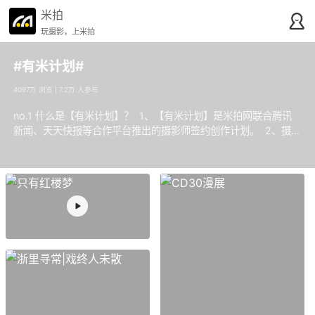
米拍
玩摄影，上米拍
#有米计划#
4097万 浏览 | 7.2万 人参与
no.1 什么是【有米计划】？ 1、【有米计划】是米拍网联合腾讯
新闻、天天快报等合作平台推出的摄影师签约创作计划。 2、摄影
师在米拍app上发布自己的原创优质的文章、图片等内容，会被编
辑推荐到【腾讯媒体平台】。 3、参与【有米计划】有机会获得签
约摄影师身份认证、全平台推荐曝光、粉丝增长、参与线上线下活
动、收获创作分红等多项权益。 快来发布你的作品吧o(∩_∩)o
还有什么疑难杂症，欢迎艾特戏超多的 @编少，也可以微我：
mepai888（接头暗号：编少最帅！！！）