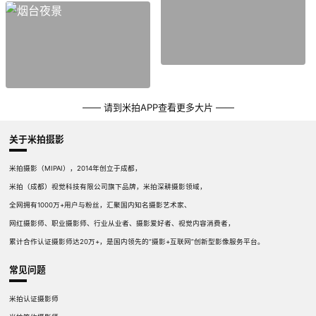
—— 请到米拍APP查看更多大片 ——
关于米拍摄影
米拍摄影（MIPAI），2014年创立于成都，
米拍（成都）视觉科技有限公司旗下品牌，米拍深耕摄影领域，
全网拥有1000万+用户与粉丝，汇聚国内知名摄影艺术家、
网红摄影师、职业摄影师、行业从业者、摄影爱好者、视觉内容消费者，
累计合作认证摄影师达20万+，是国内领先的“摄影+互联网”创新型影像服务平台。
常见问题
米拍认证摄影师