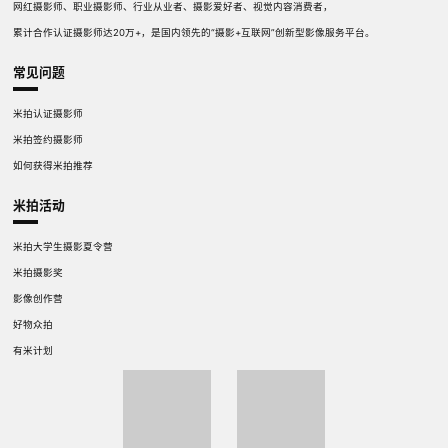
网红摄影师、职业摄影师、行业从业者、摄影爱好者、视觉内容消费者，
累计合作认证摄影师达20万+，是国内领先的“摄影+互联网”创新型影像服务平台。
常见问题
米拍认证摄影师
米拍签约摄影师
如何获得米拍推荐
米拍活动
米拍大学生摄影夏令营
米拍摄影奖
影像创作营
好物众拍
有米计划