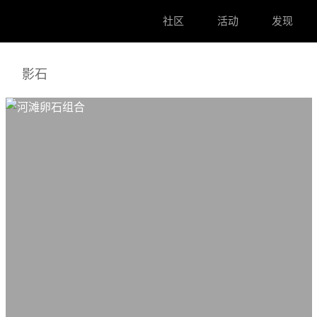
社区
活动
发现
影石