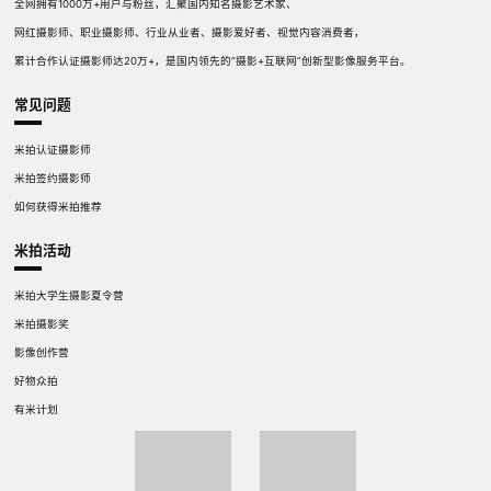
全网拥有1000万+用户与粉丝，汇聚国内知名摄影艺术家、
网红摄影师、职业摄影师、行业从业者、摄影爱好者、视觉内容消费者，
累计合作认证摄影师达20万+，是国内领先的“摄影+互联网”创新型影像服务平台。
常见问题
米拍认证摄影师
米拍签约摄影师
如何获得米拍推荐
米拍活动
米拍大学生摄影夏令营
米拍摄影奖
影像创作营
好物众拍
有米计划