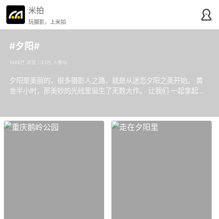
米拍
玩摄影，上米拍
#夕阳#
1499万 浏览 | 3.1万 人参与
夕阳是美丽的，很多摄影人之路，就是从迷恋夕阳之美开始。 黄
金半小时，那美妙的光线里诞生了无数大作。 让我们 一起拿起手
中的相机或手机，来记录这份温暖与惊艳！让夕阳这个标签发挥出
它应有的光辉与荣耀。