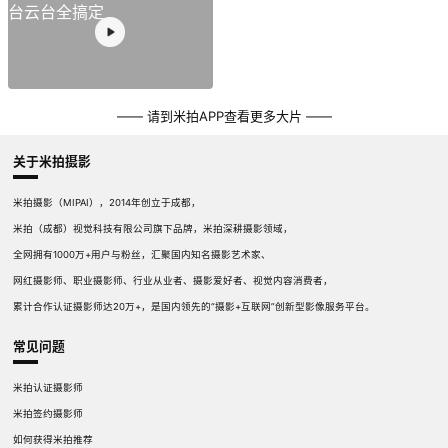
—— 请到米拍APP查看更多大片 ——
关于米拍摄影
米拍摄影（MIPAI），2014年创立于成都，
米拍（成都）视觉科技有限公司旗下品牌，米拍深耕摄影领域，
全网拥有1000万+用户与粉丝，汇聚国内知名摄影艺术家、
网红摄影师、职业摄影师、行业从业者、摄影爱好者、视觉内容消费者，
累计合作认证摄影师达20万+，是国内领先的“摄影+互联网”创新型影像服务平台。
常见问题
米拍认证摄影师
米拍签约摄影师
如何获得米拍推荐