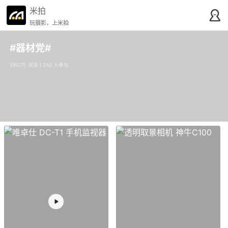
米拍
玩摄影，上米拍
#器材党#
2907万 浏览 | 240 人参与