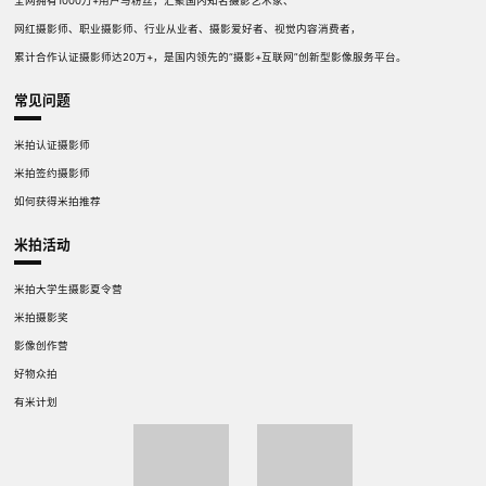
全网拥有1000万+用户与粉丝，汇聚国内知名摄影艺术家、
网红摄影师、职业摄影师、行业从业者、摄影爱好者、视觉内容消费者，
累计合作认证摄影师达20万+，是国内领先的“摄影+互联网”创新型影像服务平台。
常见问题
米拍认证摄影师
米拍签约摄影师
如何获得米拍推荐
米拍活动
米拍大学生摄影夏令营
米拍摄影奖
影像创作营
好物众拍
有米计划