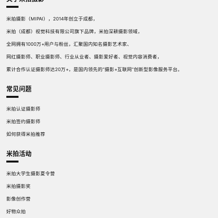
米拍摄影（MIPAI），2014年创立于成都，
米拍（成都）视觉科技有限公司旗下品牌，米拍深耕摄影领域，
全网拥有1000万+用户与粉丝，汇聚国内知名摄影艺术家、
网红摄影师、职业摄影师、行业从业者、摄影爱好者、视觉内容消费者，
累计合作认证摄影师达20万+，是国内领先的“摄影+互联网”创新型影像服务平台。
常见问题
米拍认证摄影师
米拍签约摄影师
如何获得米拍推荐
米拍活动
米拍大学生摄影夏令营
米拍摄影奖
影像创作营
好物众拍