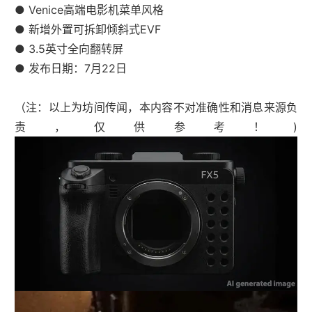
● Venice高端电影机菜单风格
● 新增外置可拆卸倾斜式EVF
● 3.5英寸全向翻转屏
● 发布日期：7月22日
（注：以上为坊间传闻，本内容不对准确性和消息来源负
责，仅供参考！)