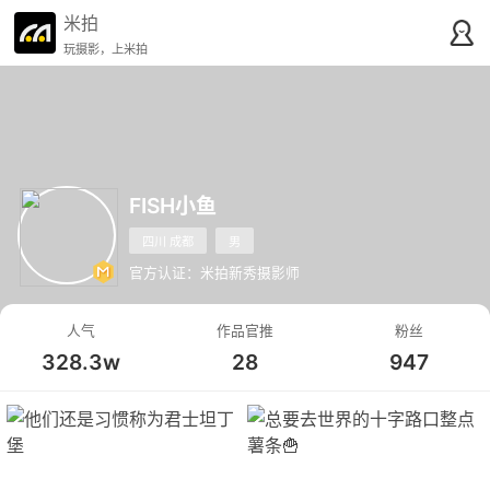
米拍
玩摄影，上米拍
FISH小鱼
四川 成都
男
官方认证：米拍新秀摄影师
人气
作品官推
粉丝
328.3w
28
947