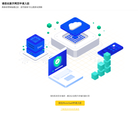
请您在新开网页申请入驻
商务经理审核通过后，您可获得7天云图库试用期
领先私有安全储存，解决企业图片存储问题分享
前往PhotoSaaS申请入驻
了解更多米拍创意服务
米拍创意影像服务
服务城市：
北京
上海
广州
深圳
成都
杭州
南京
重庆
天津
西安
郑州
苏州
武汉
长沙
等中国城市